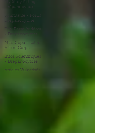
My StoryTelling -
Drépanocytose
Spiritualité - Foi Et
Drépanocytose
Dév Perso (vidéos)
- Drépanocytose
MissDrépa - Lettre
A Ton Corps
Infos Scientifiques
- Drépanocytose
Articles Vulgarisés