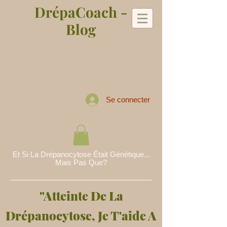
DrépaCoach -
Blog
Se connecter
Et Si La Drépanocytose Était Génétique...
Mais Pas Que?
"Atteinte De La
Drépanocytose, Je T'aide A