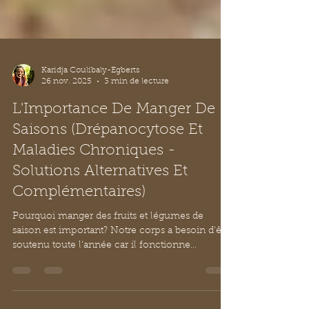
Karidja Coulibaly-Egberts
26 nov. 2025
3 min de lecture
L'Importance De Manger De
Saisons (Drépanocytose Et
Maladies Chroniques -
Solutions Alternatives Et
Complémentaires)
Pourquoi manger des fruits et légumes de
saison est important? Notre corps a besoin d'être
soutenu toute l'année car il fonctionne
également en fonction des cycles de la nature.