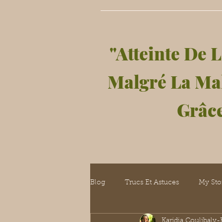
"Atteinte De L
Malgré La Ma
Grâce
Blog
Trucs Et Astuces
My Sto
Karidja Coulibaly-