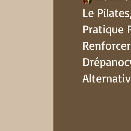
Dév Perso (vidéos) - Drépanocyto
Le Pilate
Pratique 
Articles Vulgarisés
Renforcer
Drépanocy
Alternati