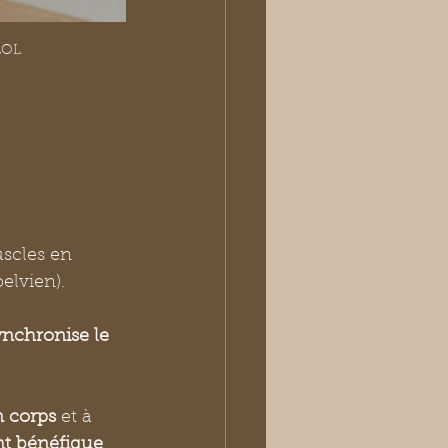
LOL
uscles en 
lvien). 
nchronise le 
 corps 
et à 
nt bénéfique 