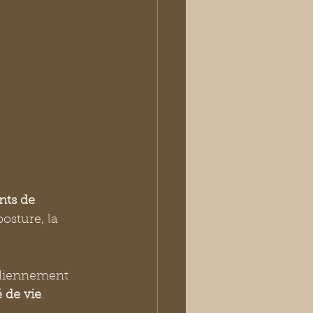
ts de 
osture, la 
tidiennement 
é de vie
. 