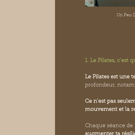
Un Peu D
1. Le Pilates, c’est
Le Pilates est une 
profondeur, notamm
Ce n’est pas seule
mouvement et la re
Chaque séance de Pi
augmenter ta résil