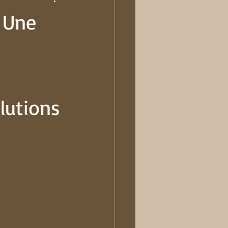
 Drépanocytose
: Une
lutions