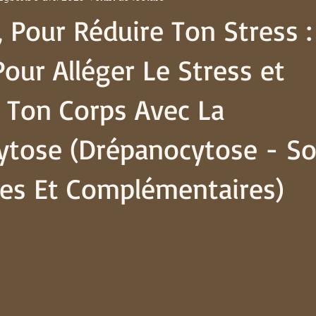
se
MissDrépa - Lettre A Ton Corps
Infos Scientifiques -
s, Pour Réduire Ton Stress 
Pour Alléger Le Stress et
 Ton Corps Avec La
tose (Drépanocytose - So
ves Et Complémentaires)