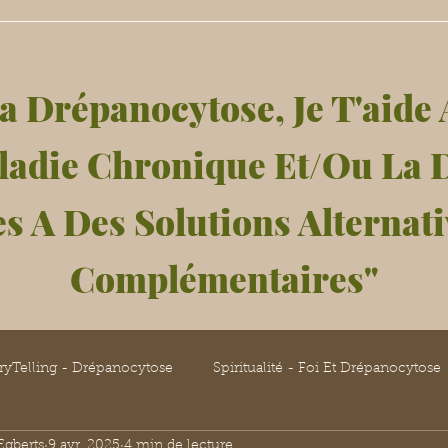
a Drépanocytose, Je T'aide 
ladie Chronique Et/Ou La 
s A Des Solutions Alternati
Complémentaires"
ryTelling - Drépanocytose
Spiritualité - Foi Et Drépanocytose
Egberts
9 avr. 2025
4 min de lecture