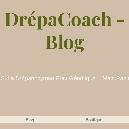
DrépaCoach -
Blog
 Si La Drépanocytose Était Génétique... Mais Pas
Blog
Boutique