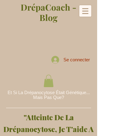
DrépaCoach -
Blog
Se connecter
Et Si La Drépanocytose Était Génétique...
Mais Pas Que?
"Atteinte De La
Drépanocytose, Je T'aide A