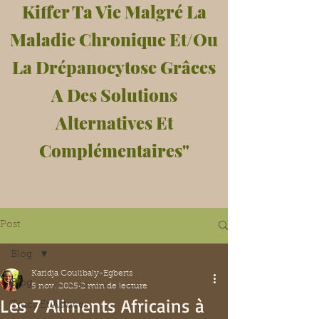
Kiffer Ta Vie Malgré La
Maladie Chronique Et/Ou
La Drépanocytose Grâces
A Des Solutions
Alternatives Et
Complémentaires"
Post
Blog
Karidja Coulibaly-Egberts
Blog
5 nov. 2025
2 min de lecture
Les 7 Aliments Africains à
Trucs Et Astuces