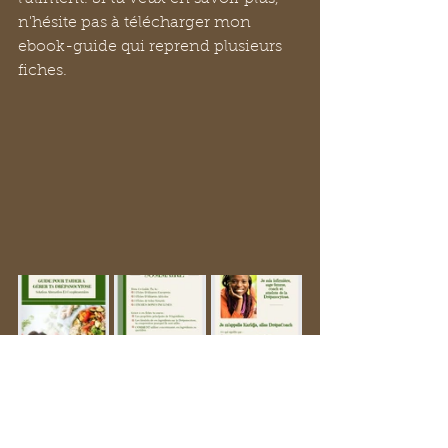
n'hésite pas à télécharger mon 
ebook-guide qui reprend plusieurs 
fiches.
Pour téléchager l'ebook : Rdv sur la 
page d'accueil