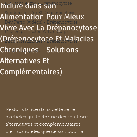
Inclure dans son
My StoryTelling - Drépanocytose
Spiritualité - Foi Et Drépanocytose
Alimentation Pour Mieux
Dév Perso (vidéos) - Drépanocytose
Vivre Avec La Drépanocytose
MissDrépa - Lettre A Ton Corps
(Drépanocytose Et Maladies
Infos Scientifiques - Drépanocytose
Chroniques - Solutions
Articles Vulgarisés
Alternatives Et
Complémentaires)
Restons lancé dans cette série 
d'articles qui te donne des solutions 
alternatives et complémentaires 
bien concrètes que ce soit pour la 