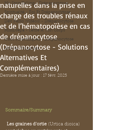
naturelles dans la prise en
My StoryTelling - Drépanocytose
Spiritualité - Foi Et Drépanocytose
charge des troubles rénaux
Dév Perso (vidéos) - Drépanocytose
et de l’hématopoïèse en cas
MissDrépa - Lettre A Ton Corps
de drépanocytose
Infos Scientifiques - Drépanocytose
(Drépanocytose - Solutions
Articles Vulgarisés
Alternatives Et
Complémentaires)
Dernière mise à jour :
17 févr. 2025
Sommaire/Summary
Les graines d’ortie
 (Urtica dioica) 