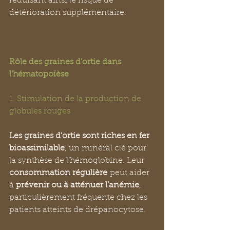
réduisant ainsi le risque de 
détérioration supplémentaire.
Rôle des graines d’ortie dans 
l’hématopoïèse
1. Stimulation de la production de 
globules rouges
Les graines d’ortie sont riches en fer 
bioassimilable
, un minéral clé pour 
la synthèse de l’hémoglobine. Leur 
consommation régulière
 peut aider 
à 
prévenir ou à atténuer l’anémie
, 
particulièrement fréquente chez les 
patients atteints de drépanocytose.