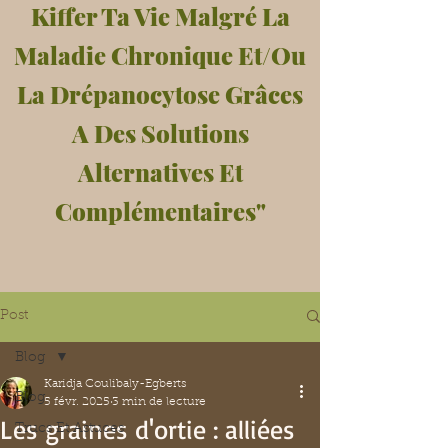
Kiffer Ta Vie Malgré La
Maladie Chronique Et/Ou
La Drépanocytose Grâces
A Des Solutions
Alternatives Et
Complémentaires"
Post
Blog
Karidja Coulibaly-Egberts
Blog
5 févr. 2025
3 min de lecture
Les graines d'ortie : alliées
Trucs Et Astuces