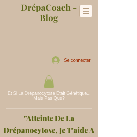
DrépaCoach -
Blog
Se connecter
Et Si La Drépanocytose Était Génétique...
Mais Pas Que?
"Atteinte De La
Drépanocytose, Je T'aide A