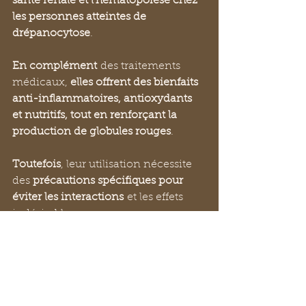
santé rénale et l’hématopoïèse chez 
les personnes atteintes de 
drépanocytose
. 
En complément
 des traitements 
médicaux, 
elles offrent des bienfaits 
anti-inflammatoires, antioxydants 
et nutritifs, tout en renforçant la 
production de globules rouges
. 
Toutefois
, leur utilisation nécessite 
des 
précautions spécifiques pour 
éviter les interactions
 et les effets 
indésirables.
Les solutions alternatives et 
complémentaires permettraient de 
maintenir une stabilité 
au cœur de 
cette maladie instable et systémique 