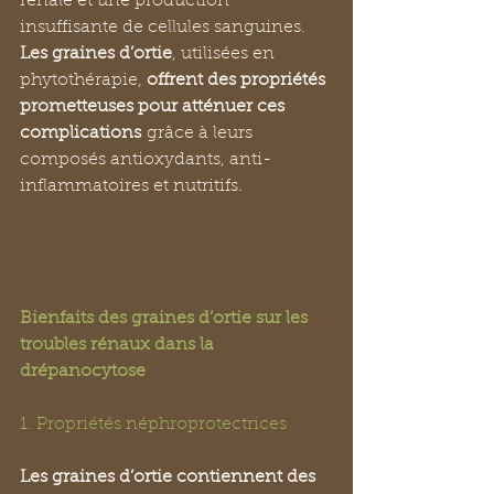
rénale et une production 
insuffisante de cellules sanguines. 
Les graines d’ortie
, utilisées en 
phytothérapie, 
offrent des propriétés 
prometteuses pour atténuer ces 
complications
 grâce à leurs 
composés antioxydants, anti-
inflammatoires et nutritifs.
Bienfaits des graines d’ortie sur les 
troubles rénaux dans la 
drépanocytose
1. Propriétés néphroprotectrices
Les graines d’ortie contiennent des 