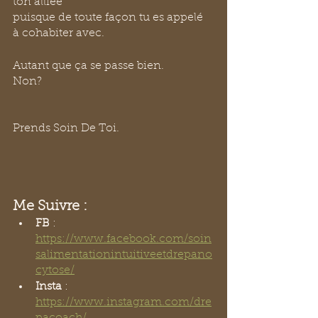
ton alliée 
puisque de toute façon tu es appelé 
à cohabiter avec.
Autant que ça se passe bien.
Non?
Prends Soin De Toi.
Me Suivre : 
FB
 : 
https://www.facebook.com/soin
salimentationintuitiveetdrepano
cytose/
Insta
 : 
https://www.instagram.com/dre
pacoach/