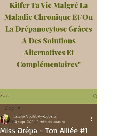
Kiffer Ta Vie Malgré La
Maladie Chronique Et/Ou
La Drépanocytose Grâces
A Des Solutions
Alternatives Et
Complémentaires"
Post
Blog
Karidja Coulibaly-Egberts
Blog
18 sept. 2024
2 min de lecture
Miss Drépa - Ton Alliée #1
Trucs Et Astuces