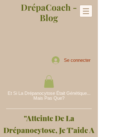
DrépaCoach -
Blog
Se connecter
Et Si La Drépanocytose Était Génétique...
Mais Pas Que?
"Atteinte De La
Drépanocytose, Je T'aide A