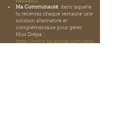
Ma Communauté
, dans laquelle 
tu recevras chaque semaine une 
solution alternative et 
complémentaire pour gérer 
Miss Drépa : 
https://www.facebook.com/grou
ps/203235200529622
#ApprivoiserTaDrépanocytose
#ApprivoiserMissDrépa
#LettreATonCorps
#JeParleATonCorps
#AutreChoseEstPossible
#OserVoirGrand
#AdvitamEternam
#LaDrépanocytoseNestPasForcéme
ntTaPireEnnemie
#TuEsTonPlusGrandObstacle