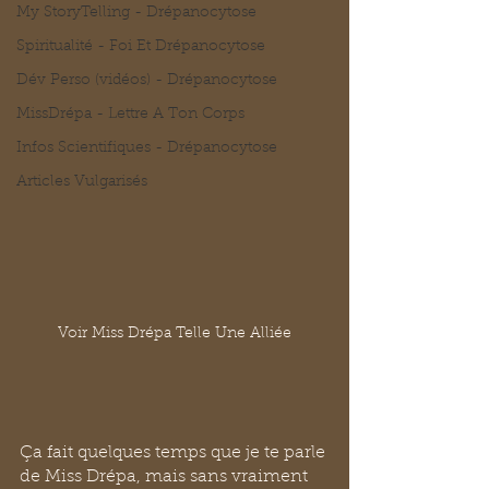
My StoryTelling - Drépanocytose
Spiritualité - Foi Et Drépanocytose
Dév Perso (vidéos) - Drépanocytose
MissDrépa - Lettre A Ton Corps
Infos Scientifiques - Drépanocytose
Articles Vulgarisés
Voir Miss Drépa Telle Une Alliée
Ça fait quelques temps que je te parle 
de Miss Drépa, mais sans vraiment 