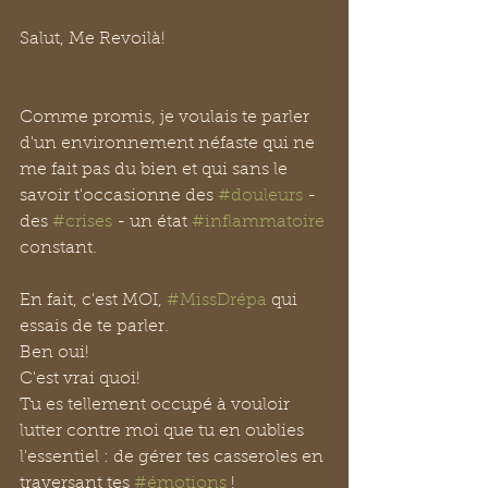
Salut, Me Revoilà!
Comme promis, je voulais te parler 
d'un environnement néfaste qui ne 
me fait pas du bien et qui sans le 
savoir t'occasionne des 
#douleurs
 - 
des 
#crises
 - un état 
#inflammatoire
constant.
En fait, c'est MOI, 
#MissDrépa
 qui 
essais de te parler.
Ben oui!
C'est vrai quoi!
Tu es tellement occupé à vouloir 
lutter contre moi que tu en oublies 
l'essentiel : de gérer tes casseroles en 
traversant tes 
#émotions
 !