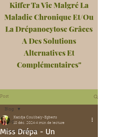
Kiffer Ta Vie Malgré La
Maladie Chronique Et/Ou
La Drépanocytose Grâces
A Des Solutions
Alternatives Et
Complémentaires"
Post
Blog
Karidja Coulibaly-Egberts
Blog
18 déc. 2024
4 min de lecture
Miss Drépa - Un
Trucs Et Astuces