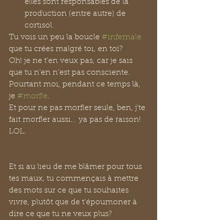
elles sont responsables de la 
production (entre autre) de 
cortisol.
Tu vois un peu la boucle 
#infernale
que tu crées malgré toi, en toi?
Oh! je ne t'en veux pas, car je sais 
que tu n'en n'est pas consciente. 
Pourtant moi, pendant ce temps là, 
je 
#morfle
.
Et pour ne pas morfler seule, ben, j'te 
fait morfler aussi... ya pas de raison!
LOL.
Et si au lieu de me blâmer pour tous 
tes maux, tu commençais à mettre 
des mots sur ce que tu souhaites 
vivre, plutôt que de t'époumoner à 
dire ce que tu ne veux plus?