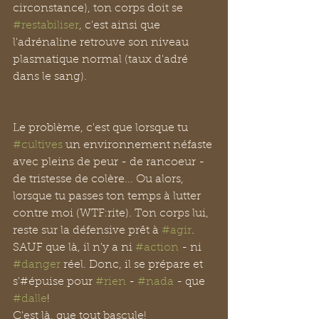
circonstance), ton corps doit se 
#restabiliser
, c'est ainsi que 
l'adrénaline retrouve son niveau 
plasmatique normal (taux d'adré 
dans le sang).
Le problème, c'est que lorsque tu 
#cultives
 un environnement néfaste 
avec pleins de peur - de rancoeur - 
de tristesse de colère... Ou alors, 
lorsque tu passes ton temps à lutter 
contre moi (WTF:rite). Ton corps lui, 
reste sur la défensive prêt à 
#agir
. 
SAUF que là, il n'y a ni 
#action
 - ni 
#danger
 réel. Donc, il se prépare et 
s'#épuise pour 
#rien
 - 
#nada
 - que 
#dalle
!
C'est là, que tout bascule!