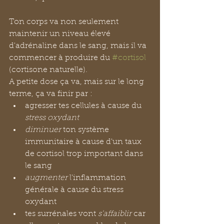
Ton corps va non seulement 
maintenir un niveau élevé 
d'adrénaline dans le sang, mais il va 
commencer à produire du 
#cortisol
(cortisone naturelle). 
A petite dose ça va, mais sur le long 
terme, ça va finir par :
agresser tes cellules à cause du 
stress oxydant
diminuer 
ton système 
immunitaire à cause d'un taux 
de cortisol trop important dans 
le sang
augmenter
 l'inflammation 
générale à cause du stress 
oxydant
tes surrénales vont 
s'affaiblir
 car 