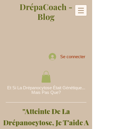
DrépaCoach -
Blog
Se connecter
Et Si La Drépanocytose Était Génétique...
Mais Pas Que?
"Atteinte De La
Drépanocytose, Je T'aide A