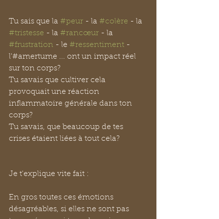
Tu sais que la 
#peur
 - la 
#colère
 - la 
#tristesse
 - la 
#rancœur
 - la 
#frustration
 - le 
#ressentiment
 - 
l'#amertume ... ont un impact réel 
sur ton corps?
Tu savais que cultiver cela 
provoquait une réaction 
inflammatoire générale dans ton 
corps?
Tu savais, que beaucoup de tes 
crises étaient liées à tout cela?
Je t'explique vite fait :
En gros toutes ces émotions 
désagréables, si elles ne sont pas 