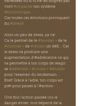
traversées ou si tu ne les soignes pas 
vont 
#impacter
 ton système 
#biochimique
.
Car toutes ces émotions provoquent 
du 
#stress
!
Alors un peu de stress, ça va!
Ca te permet de te 
#booster
 - de te 
#motiver
 - de 
#réussir
 un défi... Car 
le stress va produire une 
augmentation d'#adrénaline ce qui 
va permettre à ton corps de réagir : 
se 
#défendre
 - 
#courir
 - 
#étudier
pour l'examen du lendemain... 
Bref! Grâce à l'adré, ton corps est 
prêt pour passer à l'#action.
Une fois l'action passée (ou le 
danger éviter, tout dépend de la 