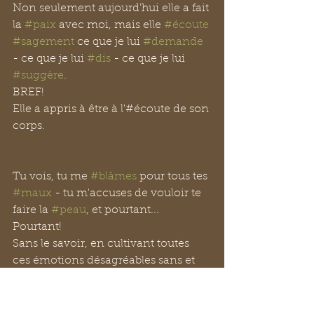
Non seulement aujourd'hui elle a fait 
la 
#paix
 avec moi, mais elle 
#écoute
#sagement
 ce que je lui 
#demande
- ce que je lui 
#dis
 - ce que je lui 
#suggère
. 
BREF!
Elle a appris à être à l'#écoute de son 
corps.
Tu vois, tu me 
#blâmes
 pour tous tes 
#maux
 - tu m'accuses de vouloir te 
faire la 
#peau
, et pourtant... 
Pourtant! 
Sans le savoir, en cultivant toutes 
ces émotions désagréables sans et 
vouloir y remédier ou les traverser, 
tu enclenches seul.e la boucle 
infernale de l'enfer. 