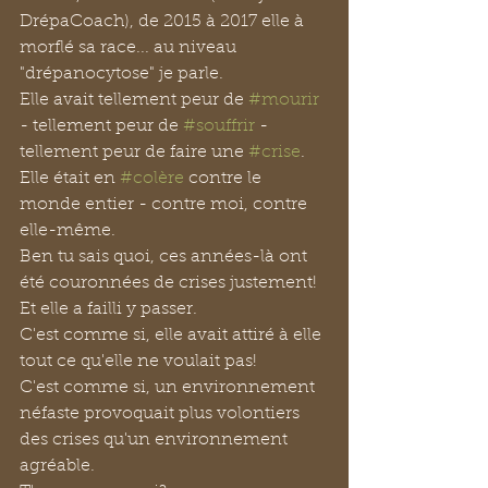
DrépaCoach), de 2015 à 2017 elle à 
morflé sa race... au niveau 
"drépanocytose" je parle. 
Elle avait tellement peur de 
#mourir
- tellement peur de 
#souffrir
 - 
tellement peur de faire une 
#crise
.
Elle était en 
#colère
 contre le 
monde entier - contre moi, contre 
elle-même.
Ben tu sais quoi, ces années-là ont 
été couronnées de crises justement! 
Et elle a failli y passer.
C'est comme si, elle avait attiré à elle 
tout ce qu'elle ne voulait pas!
C'est comme si, un environnement 
néfaste provoquait plus volontiers 
des crises qu'un environnement 
agréable. 