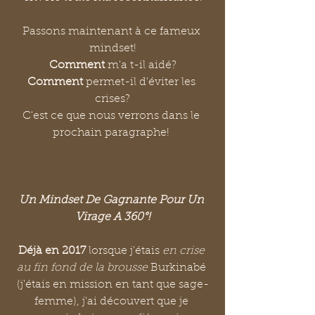
Passons maintenant à ce fameux 
mindset!
Comment 
m'a t-il aidé?
Comment
 permet-il d'éviter les 
crises?
C'est ce que nous verrons dans le 
prochain paragraphe! 
Un Mindset De Gagnante Pour Un 
Virage A 360°!
Déjà en 2017
 lorsque j'étais 
en crise 
au fin fond de la brousse
 Burkinabé 
(j'étais en mission en tant que sage-
femme), j'ai découvert que je 