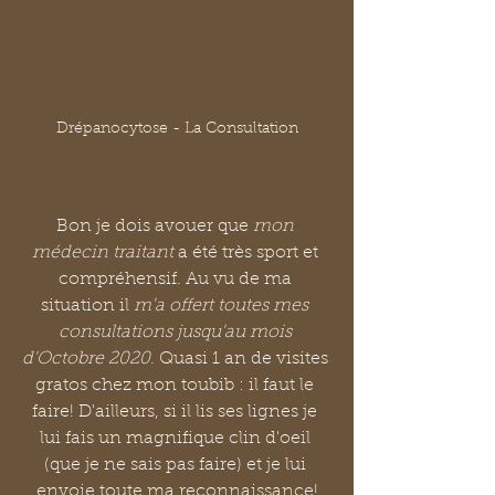
Drépanocytose - La Consultation
Bon je dois avouer que 
mon 
médecin traitant 
a été très sport et 
compréhensif. Au vu de ma 
situation il 
m'a offert toutes mes 
consultations jusqu'au mois 
d'Octobre 2020
. Quasi 1 an de visites 
gratos chez mon toubib : il faut le 
faire! D'ailleurs, si il lis ses lignes je 
lui fais un magnifique clin d'oeil 
(que je ne sais pas faire) et je lui 
envoie toute ma reconnaissance!