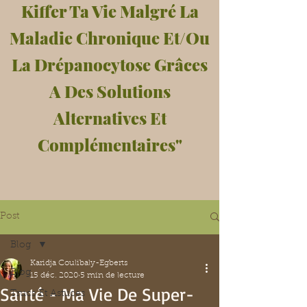
Kiffer Ta Vie Malgré La
Maladie Chronique Et/Ou
La Drépanocytose Grâces
A Des Solutions
Alternatives Et
Complémentaires"
Post
Blog
Karidja Coulibaly-Egberts
Blog
15 déc. 2020
5 min de lecture
Santé - Ma Vie De Super-
Trucs Et Astuces