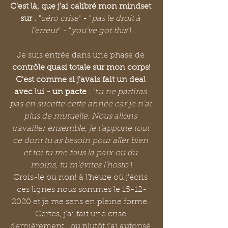
C'est là, que j'ai calibré mon mindset 
sur
 : "
zéro crise
" - "
pas le droit à 
l'erreur
" - "
you've got this
"!
Je suis entrée dans une phase de 
contrôle quasi totale sur mon corps
!
C'est comme si j'avais fait un deal 
avec lui - un pacte
 : "t
u ne partiras 
pas en sucette cette année car je n'ai 
plus de mutuelle. Nous allons 
travailler ensemble, je t'apporte tout 
ce dont tu as besoin pour aller bien 
et toi tu me fous la paix ou du 
moins, tu m'évites l'hosto
"!
Crois-le ou non! à l'heure où j'écris 
ces lignes nous sommes le 15-12-
2020 et je me sens en pleine forme. 
Certes, j'ai fait une crise 
dernièrement...ou plutôt j'ai autorisé 