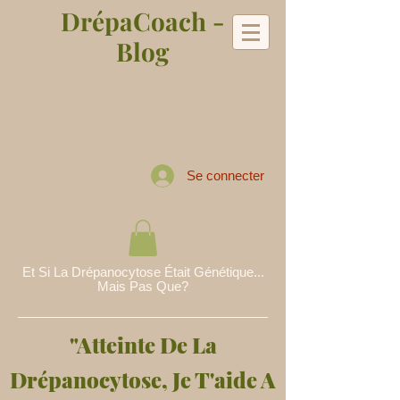
DrépaCoach -
Blog
Se connecter
Et Si La Drépanocytose Était Génétique...
Mais Pas Que?
"Atteinte De La
Drépanocytose, Je T'aide A