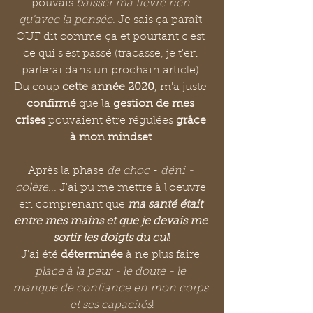
pouvais 
baisser ma fièvre rien 
qu'avec la pensée
. Je sais ça paraît 
OUF dit comme ça et pourtant c'est 
ce qui s'est passé (tracasse, je t'en 
parlerai dans un prochain article).
Du coup 
cette année 2020
, m'a juste 
confirmé 
que la 
gestion de mes 
crises
 pouvaient être régulées 
grâce 
à mon mindset
.
Après la phase 
de choc 
- 
déni - 
colère
... J'ai pu me mettre à l'oeuvre 
en comprenant que 
ma santé était 
entre mes mains et que je devais me 
sortir les doigts du cul
!
J'ai été 
déterminée
 à ne plus faire 
place à la peur - le doute - le 
manque de confiance en mon corps 
et ses capacités
!