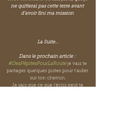
ne quitterai pas cette terre avant 
d'avoir fini ma mission
.
La Suite...
Dans le prochain article : 
#DesPépitesPourLaRoute
 je vais te 
partager quelques pistes pour t'aider 
sur ton chemin.
Je sais que ce que j'écris peut te 
sembler perché...LOL, et j'assume 
totalement car il s'agit de 
mon
 vécu 
: pas celui du voisin - de ma cousine 
- de ma soeur... Non! Du 
mien! 
Alors 
certes, ça ne sort pas des livres 
scientifiques - de médecine - de 