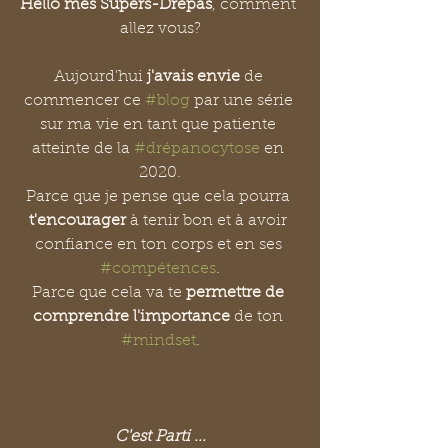
Hello mes Supers-Drépas
, comment 
allez vous?
Aujourd'hui 
j'avais envie
 de 
commencer ce
#blog
 par une série 
sur ma vie en tant que patiente 
atteinte de la 
#drépanocytose
en 
2020.
Parce que je pense que cela pourra 
t'encourager
 à tenir bon et à avoir 
confiance en ton corps et en ses 
#compétences
.
Parce que cela va te 
permettre de 
comprendre l'importance 
de ton 
#mindset
.
C'est Parti ...