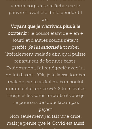
à mon corps à se relâcher car le 
pauvre il avait été drillé pendant 1 
an. 
Voyant que je n'arrivais plus à le 
contenir
 : le boulot étant de + en + 
lourd et d'autres soucis s'étant 
greffés,
 je l'ai autorisé
 à tomber 
littéralement malade afin qu'il puisse 
repartir sur de bonnes bases. 
Evidemment, j'ai renégocié avec lui 
en lui disant : "Ok, je te laisse tomber 
malade car tu as fait du bon boulot 
durant cette année MAIS tu m'évites 
l'hospi et les soins importants que je 
ne pourrais de toute façon pas 
payer"!
Non seulement j'ai fais une crise, 
mais je pense que le Covid est aussi 