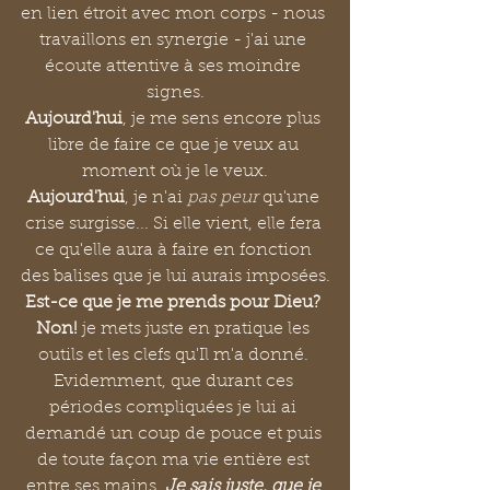
en lien étroit avec mon corps - nous 
travaillons en synergie - j'ai une 
écoute attentive à ses moindre 
signes.
Aujourd'hui
, je me sens encore plus 
libre de faire ce que je veux au 
moment où je le veux.
Aujourd'hui
, je n'ai
 pas peur 
qu'une 
crise surgisse... Si elle vient, elle fera 
ce qu'elle aura à faire en fonction 
des balises que je lui aurais imposées.
Est-ce que je me prends pour Dieu? 
Non! 
je mets juste en pratique les 
outils et les clefs qu'Il m'a donné. 
Evidemment, que durant ces 
périodes compliquées je lui ai 
demandé un coup de pouce et puis 
de toute façon ma vie entière est 
entre ses mains. 
Je sais juste, que je 