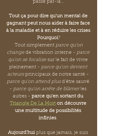
passé par-là...
Tout ça pour dire qu'un mental de 
gagnant peut nous aider à faire face 
à la maladie et à en réduire les crises
.
Pourquoi
?
 Tout simplement 
parce qu'on 
change
 de vibration interne - 
parce 
qu'on se focalise 
sur le fait de vivre 
pleinement - 
parce qu'on devient 
acteurs
 principaux de notre santé - 
parce qu'on attend plus
 d'être sauvé 
- 
parce qu'on arrête de blâmer
 les 
autres - 
parce qu'en sortant du 
Triangle De La Mort
 on découvre 
une multitude de possibilités 
infinies
. 
Aujourd'hui
 plus que jamais, je suis 