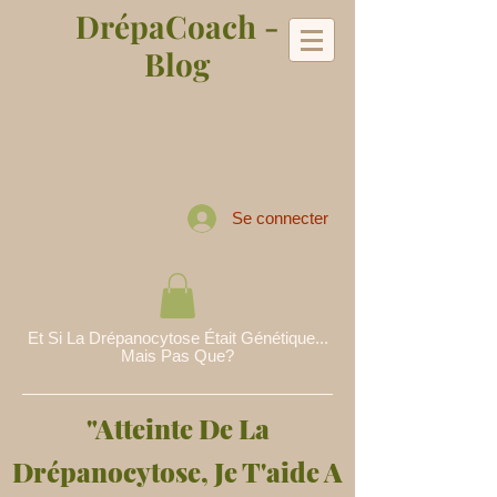
DrépaCoach -
Blog
Se connecter
Et Si La Drépanocytose Était Génétique...
Mais Pas Que?
"Atteinte De La
Drépanocytose, Je T'aide A