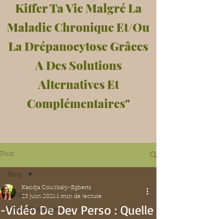
Kiffer Ta Vie Malgré La
Maladie Chronique Et/Ou
La Drépanocytose Grâces
A Des Solutions
Alternatives Et
Complémentaires"
Post
Blog
Karidja Coulibaly-Egberts
Blog
23 juin 2021
1 min de lecture
-Vidéo De Dev Perso : Quelle
Trucs Et Astuces