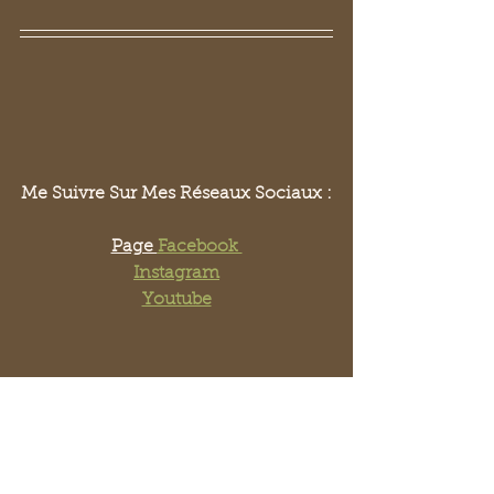
Me Suivre Sur Mes Réseaux Sociaux :
Page 
Facebook 
Instagram
Youtube
Karidja
Drépacoach
drépanocytose
Ambitions
J'ai Dit Merde A La Drépanocytose
Crises
douleurs
vision
Dév Perso (vidéos) - Drépanocytose