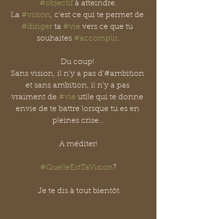
#objectif
 à atteindre.
La 
#vision
, c'est ce qui te permet de 
#diriger
 ta 
#vie
 vers ce que tu 
souhaites 
#accomplir
.
Du coup! 
Sans vision, il n'y a pas d'#ambition 
et sans ambition, il n'y a pas 
vraiment de 
#vie
 utile qui te donne 
envie de te battre lorsque tu es en 
pleines crise...
A méditer!
#QuelleEstTaVision
?
Je te dis à tout bientôt