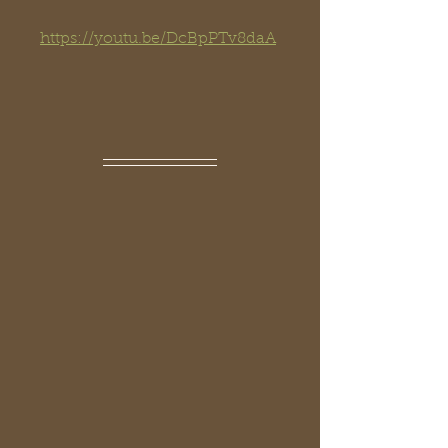
https://youtu.be/DcBpPTv8daA