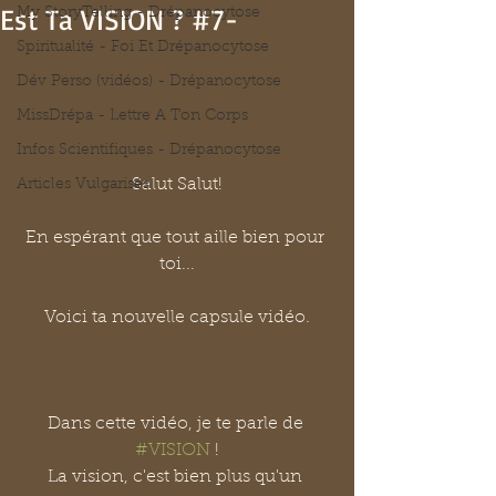
Est Ta VISION ? #7-
My StoryTelling - Drépanocytose
Spiritualité - Foi Et Drépanocytose
Dév Perso (vidéos) - Drépanocytose
MissDrépa - Lettre A Ton Corps
Infos Scientifiques - Drépanocytose
Salut Salut!
Articles Vulgarisés
En espérant que tout aille bien pour 
toi...
Voici ta nouvelle capsule vidéo.
Dans cette vidéo, je te parle de 
#VISION
 !
La vision, c'est bien plus qu'un 