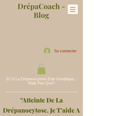
DrépaCoach -
Blog
Se connecter
Et Si La Drépanocytose Était Génétique...
Mais Pas Que?
"Atteinte De La
Drépanocytose, Je T'aide A